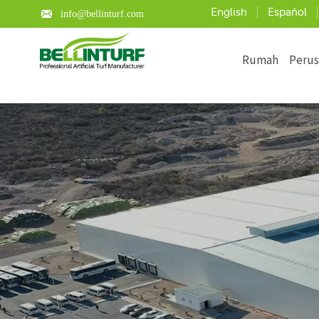
English
Español

info@bellinturf.com
Rumah
Peru
Learn about the key points of arti