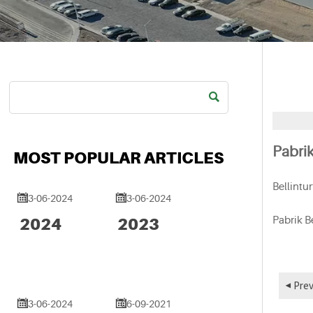

Pabri
MOST POPULAR ARTICLES
Bellintu


13-06-2024
13-06-2024
2024
2023
Pabrik B
◀ Prev


13-06-2024
06-09-2021