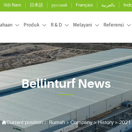
Việt Nam
日本語
русский
Français
Ind
بالعربية
sahaan
Produk
R & D
Melayani
Referensi





Bellinturf News
ficial grass installation and maintenance, and use the 

Current position：
Rumah
>
Company
>
History
>
2021