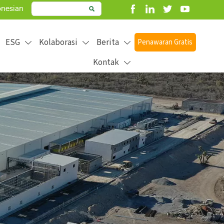
onesian

ESG
Kolaborasi
Berita
Penawaran Gratis



Kontak

product better to create more value