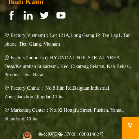
Ikuti Kami
Factory(Vietnam)：Lot 121A,Long Giang IP, Tan Lap1, Tan

phuoc, Tien Giang, Vietnam
Factory(Indonesia): HYUNDAI INDUSTRIAL AREA

Desa/Kelurahan Sukaresmi, Kec. Cikarang Selatan, Kab Bekasi,
Provinsi Jawa Barat
Factory(China)：No.8 Jilin Rd.Beiguan Industrial

Zone,Jiaozhou,Qingdao,China
Marketing Center：No.92 Hongfu Street, Fushan, Yantai,

Shandong, China

鲁公网安备 37028102001462号