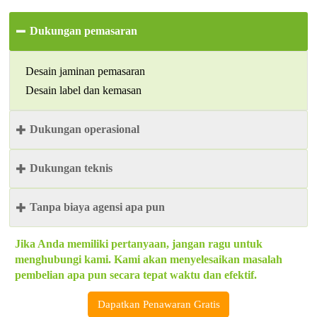
Dukungan pemasaran

Desain jaminan pemasaran
Desain label dan kemasan
Dukungan operasional

Dukungan teknis

Desain lapangan
Tanpa biaya agensi apa pun

Pemilihan produk
Panduan instalasi
Jika Anda memiliki pertanyaan, jangan ragu untuk
Panduan pemeliharaan
menghubungi kami. Kami akan menyelesaikan masalah
Kami terbuka dan fleksibel dalam model bisnis tanpa
pembelian apa pun secara tepat waktu dan efektif.
biaya agen apa pun.
Dapatkan Penawaran Gratis